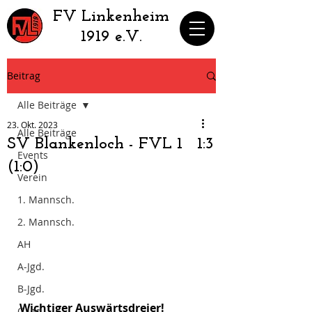
​FV Linkenheim
1919 e.V.
Beitrag
Alle Beiträge
23. Okt. 2023
Alle Beiträge
SV Blankenloch - FVL 1 1:3
Events
(1:0)
Verein
1. Mannsch.
2. Mannsch.
AH
A-Jgd.
B-Jgd.
Wichtiger Auswärtsdreier!
C-Jgd.