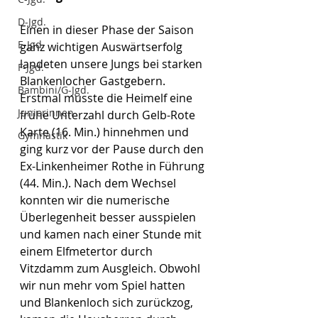
D-Jgd.
Einen in dieser Phase der Saison 
E-Jgd.
ganz wichtigen Auswärtserfolg 
landeten unsere Jungs bei starken 
F-Jgd.
Blankenlocher Gastgebern. 
Bambini/G-Jgd.
Erstmal musste die Heimelf eine 
Juniorinnen
frühe Unterzahl durch Gelb-Rote 
Karte (16. Min.) hinnehmen und 
Gymnastik
ging kurz vor der Pause durch den 
Ex-Linkenheimer Rothe in Führung 
(44. Min.). Nach dem Wechsel 
konnten wir die numerische 
Überlegenheit besser ausspielen 
und kamen nach einer Stunde mit 
einem Elfmetertor durch 
Vitzdamm zum Ausgleich. Obwohl 
wir nun mehr vom Spiel hatten 
und Blankenloch sich zurückzog, 