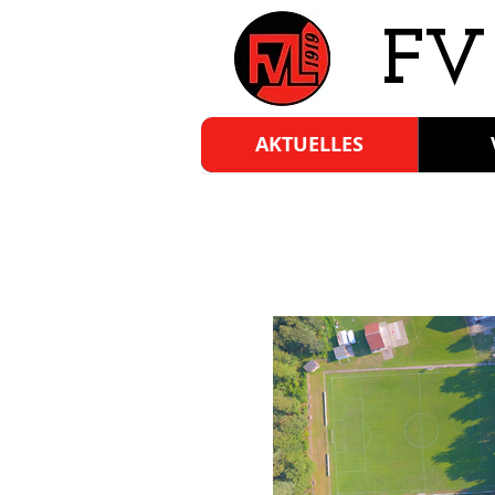
​FV
AKTUELLES