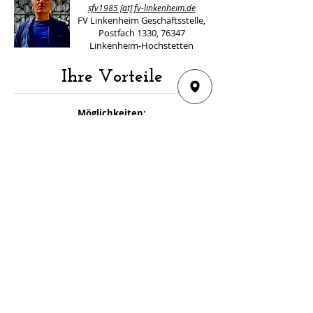
sfv1985 [at] fv-linkenheim.de
FV Linkenheim Geschäftsstelle,
Postfach 1330, 76347
Linkenheim-Hochstetten
Ihre Vorteile
Möglichkeiten:
Werbung auf unserem
Spielankündigungsplakat!
Werbung in unserer Stadionzeitung (FVL-
Aktuell)!
Werbung auf einer Werbebande am
Hauptspielfeld!
Werbung auf unserer Homepage
www.fv-
linkenheim.de
!
Werbung auf den Trikots unserer
Mannschaften!
Wir bieten Ihnen als unserem Werbepartner
verschiedene Werbepakete an.
Sie möchten eine einzelne Werbung buchen,
oder Premiumwerbepartner beim FVL werden?