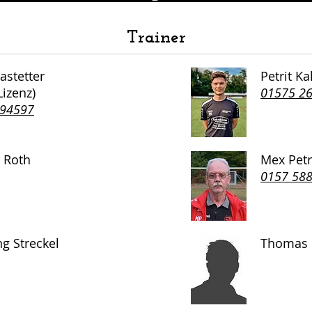
Trainer
astetter
Petrit Ka
Lizenz)
01575 2
494597
 Roth
Mex Petr
0157 58
g Streckel
Thomas 