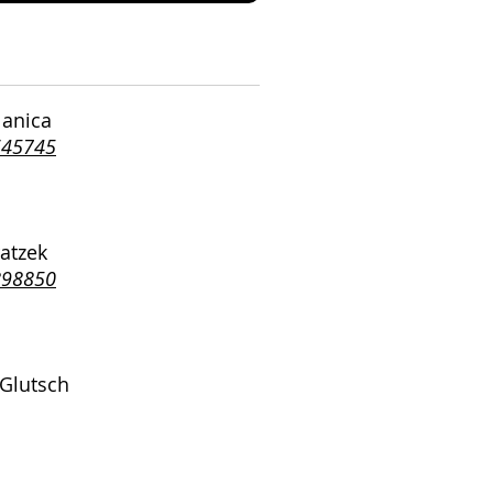
lanica
645745
atzek
898850
Glutsch