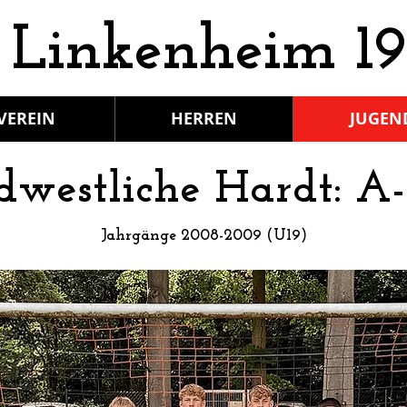
 Linkenheim 19
VEREIN
HERREN
JUGEN
dwestliche Hardt: A-
Jahrg
ä
nge
2008
-
2009 (U19)