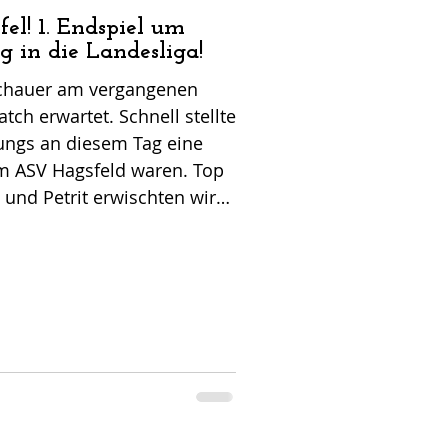
haft wurde mit Spielern der
el! 1. Endspiel um
pielern vom FV Linken
g in die Landesliga!
schauer am vergangenen
h erwartet. Schnell stellte
Jungs an diesem Tag eine
m ASV Hagsfeld waren. Top
a und Petrit erwischten wir
t traf bereits in der sechsten
ressing und tolle Spielzüge
 der 27. Minute auf 2:0 erhöh