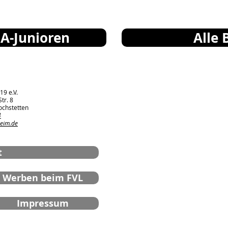
 A-Junioren
Alle 
19 e.V.
tr. 8
ochstetten
4
heim.de
t
Werben beim FVL
Impressum