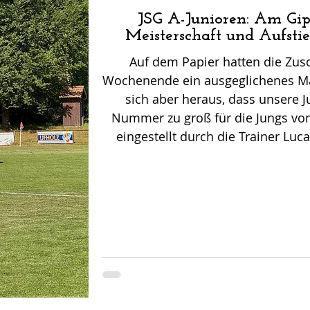
Ruhe bringen. Die A-Jugend-Mannsc
JSG A-Junioren: Am Gipf
JSG B-Junioren sowie zwei S
Meisterschaft und Aufstie
Auf dem Papier hatten die Zu
Wochenende ein ausgeglichenes Matc
sich aber heraus, dass unsere 
Nummer zu groß für die Jungs vo
eingestellt durch die Trainer Luc
einen Blitzstart ins Spiel und Leodri
Minute zur frühen Führung. Hohes P
führten schnell dazu, dass Yurii in