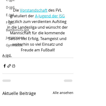
D-Jgd.
Die 
Vorstandschaft
 des FVL 
E-Jgd.
gratuliert der 
A-Jugend der JSG
herzlich zum verdienten Aufstieg 
F-Jgd.
in die Landesliga und wünscht der 
Bambini/G-Jgd.
Mannschaft für die kommende 
Juniorinnen
Saison viel Erfolg, Teamgeist und 
weiterhin so viel Einsatz und 
Gymnastik
Freude am Fußball!
A-Jgd.
Aktuelle Beiträge
Alle ansehen