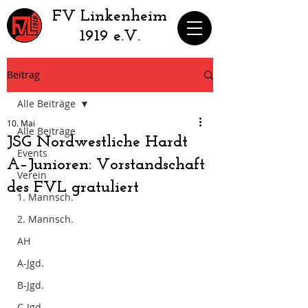
​FV Linkenheim
1919 e.V.
Beitrag
Alle Beiträge
10. Mai
Alle Beiträge
JSG Nordwestliche Hardt
Events
A–Junioren: Vorstandschaft
Verein
des FVL gratuliert
1. Mannsch.
2. Mannsch.
AH
A-Jgd.
B-Jgd.
C-Jgd.