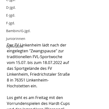
D-Jgd.
E-Jgd.
F-Jgd.
Bambini/G-Jgd.
Juniorinnen
Der FV Linkenheim lädt nach der 
Gymnastik
eingelegten "Zwangspause" zur 
traditionellen FVL-Sportwoche 
vom 15.07. bis zum 18.07.2022 auf 
das Sportgelände des FV 
Linkenheim, Friedrichstaler Straße 
8 in 76351 Linkenheim-
Hochstetten ein.
Los geht es am Freitag mit den 
Vorrundenspielen des Hardt-Cups 