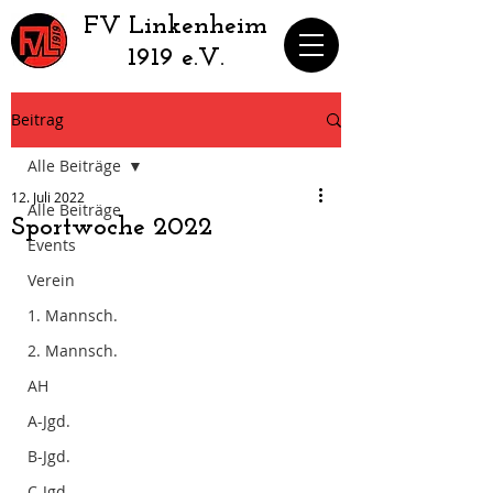
​FV Linkenheim
1919 e.V.
Beitrag
Alle Beiträge
12. Juli 2022
Alle Beiträge
Sportwoche 2022
Events
Verein
1. Mannsch.
2. Mannsch.
AH
A-Jgd.
B-Jgd.
C-Jgd.