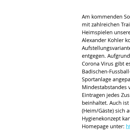
Am kommenden Sonnt
mit zahlreichen Tra
Heimspielen unsere
Alexander Kohler k
Aufstellungsvarian
entgegen. Aufgrund
Corona Virus gibt 
Badischen-Fussball
Sportanlage angepas
Mindestabstandes v
Eintragen jedes Zus
beinhaltet. Auch is
(Heim/Gäste) sich 
Hygienekonzept kan
Homepage unter: 
h