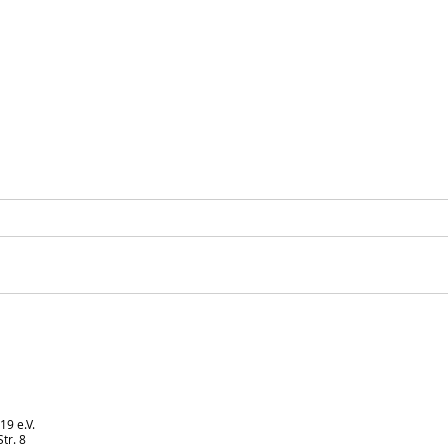
Rückblick auf unsere F1-
Star
Saison
Juge
Hoch
19 e.V.
tr. 8