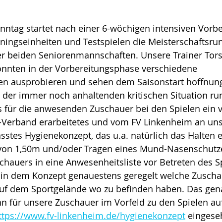
ag startet nach einer 6-wöchigen intensiven Vorber
iningseinheiten und Testspielen die Meisterschaftsru
r beiden Seniorenmannschaften. Unsere Trainer Tors
onnten in der Vorbereitungsphase verschiedene 
ten ausprobieren und sehen dem Saisonstart hoffnung
 der immer noch anhaltenden kritischen Situation r
es für die anwesenden Zuschauer bei den Spielen ein 
-Verband erarbeitetes und vom FV Linkenheim an uns
stes Hygienekonzept, das u.a. natürlich das Halten e
on 1,50m und/oder Tragen eines Mund-Nasenschutze
chauers in eine Anwesenheitsliste vor Betreten des S
t in dem Konzept genauestens geregelt welche Zuscha
auf dem Sportgelände wo zu befinden haben. Das gen
n für unsere Zuschauer im Vorfeld zu den Spielen au
ttps://www.fv-linkenheim.de/hygienekonzept
 eingese