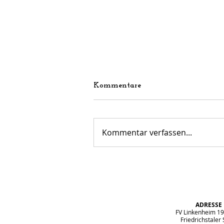
Kommentare
Kommentar verfassen...
Perfekter Abschluss vor der
Sommerpause – E1-Jugend
überzeugt beim Spielfest in
Völkersbach
ADRESSE
FV Linkenheim 19
Friedrichstaler S