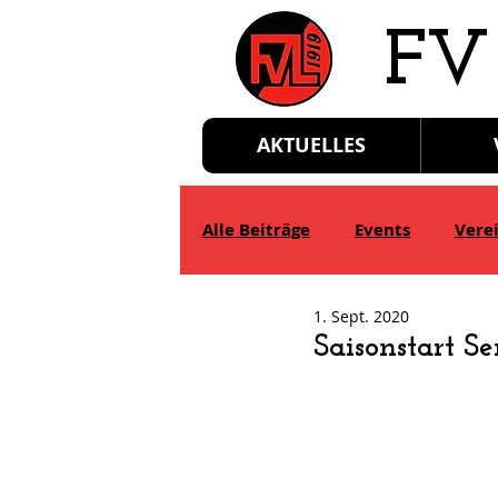
​FV
AKTUELLES
Alle Beiträge
Events
Vere
1. Sept. 2020
D-Jgd.
E-Jgd.
F-Jgd.
Saisonstart Se