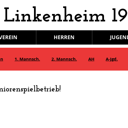
 Linkenheim 19
VEREIN
HERREN
JUGEN
in
1. Mannsch.
2. Mannsch.
AH
A-Jgd.
Bambini/G-Jgd.
Juniorinnen
Gymnastik
niorenspielbetrieb!