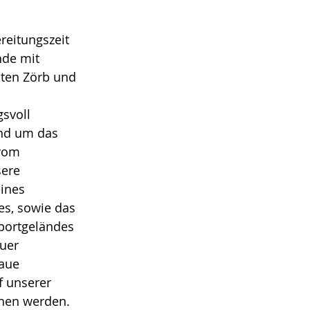
eitungszeit 
nde mit 
ten Zörb und 
svoll 
und um das 
vom 
ere 
ines 
s, sowie das 
portgeländes 
uer 
aue 
f unserer 
hen werden. 