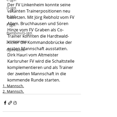
Der FV Linkenheim konnte seine 
D-Jgd.
vakanten Trainerpositionen neu 
E-Jgd.
besetzen. Mit Jörg Rebholz vom FV 
Allem. Bruchhausen und Sören 
F-Jgd.
Hinze vom FV Graben als Co-
Bambini/G-Jgd.
Trainer konnten die Hardtwald-
Juniorinnen
Kicker die Kommandobrücke der 
ersten Mannschaft ausstatten. 
Gymnastik
Dirk Hauri vom Altmeister 
Karlsruher FV wird die Schaltstelle 
komplementieren und als Trainer 
der zweiten Mannschaft in die 
kommende Runde starten. 
1. Mannsch.
2. Mannsch.