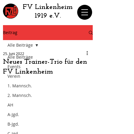
​FV Linkenheim
1919 e.V.
Beitrag
Alle Beiträge
25. Juni 2022
Alle Beiträge
Neues Trainer-Trio für den
Events
FV Linkenheim
Verein
1. Mannsch.
2. Mannsch.
AH
A-Jgd.
B-Jgd.
C-Jgd.