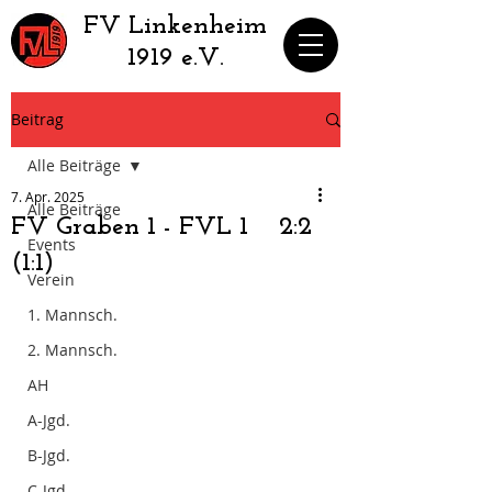
​FV Linkenheim
1919 e.V.
Beitrag
Alle Beiträge
7. Apr. 2025
Alle Beiträge
FV Graben 1 - FVL 1 2:2
Events
(1:1)
Verein
1. Mannsch.
2. Mannsch.
AH
A-Jgd.
B-Jgd.
C-Jgd.