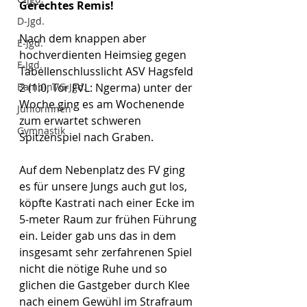
Gerechtes Remis!
D-Jgd.
Nach dem knappen aber 
E-Jgd.
hochverdienten Heimsieg gegen 
F-Jgd.
Tabellenschlusslicht ASV Hagsfeld 
2 (1:0, Tor FVL: Ngerma) unter der 
Bambini/G-Jgd.
Woche ging es am Wochenende 
Juniorinnen
zum erwartet schweren 
Gymnastik
Spitzenspiel nach Graben.
Auf dem Nebenplatz des FV ging 
es für unsere Jungs auch gut los, 
köpfte Kastrati nach einer Ecke im 
5-meter Raum zur frühen Führung 
ein. Leider gab uns das in dem 
insgesamt sehr zerfahrenen Spiel 
nicht die nötige Ruhe und so 
glichen die Gastgeber durch Klee 
nach einem Gewühl im Strafraum 