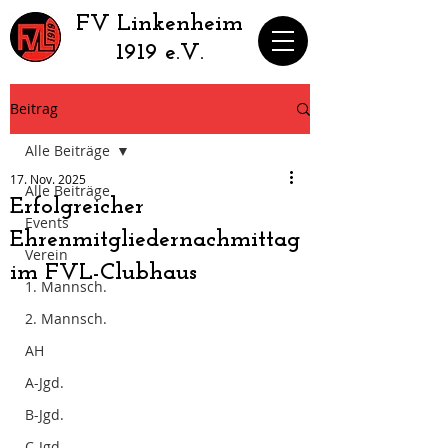
​FV Linkenheim
1919 e.V.
Beitrag
Alle Beiträge
17. Nov. 2025
Alle Beiträge
Erfolgreicher
Events
Ehrenmitgliedernachmittag
Verein
im FVL-Clubhaus
1. Mannsch.
2. Mannsch.
AH
A-Jgd.
B-Jgd.
C-Jgd.