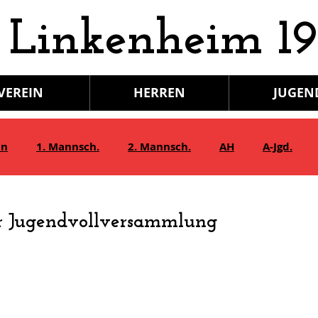
 Linkenheim 19
VEREIN
HERREN
JUGEN
in
1. Mannsch.
2. Mannsch.
AH
A-Jgd.
Bambini/G-Jgd.
Juniorinnen
Gymnastik
r Jugendvollversammlung