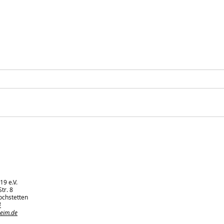
AH-Kreispokal-Endspiel
Gelu
beim FV Linkenheim
am 
Woc
19 e.V.
tr. 8
ochstetten
4
heim.de