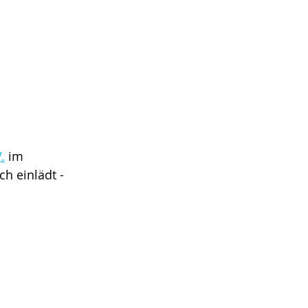
.
 im 
h einlädt - 