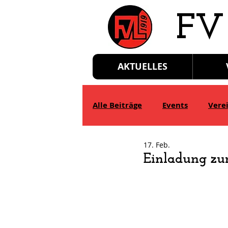
​FV
AKTUELLES
Alle Beiträge
Events
Vere
17. Feb.
D-Jgd.
E-Jgd.
F-Jgd.
Einladung zu