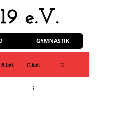
19 e.V.
D
GYMNASTIK
B-Jgd.
C-Jgd.