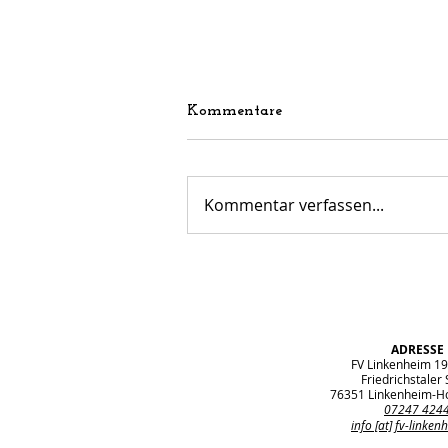
Kommentare
Kommentar verfassen...
Aus der Jugendabteilung:
AWO-Ortsranderholung
beim FV Linkenheim
ADRESSE
FV Linkenheim 19
Friedrichstaler S
76351 Linkenheim-H
07247 424
info [at] fv-linken