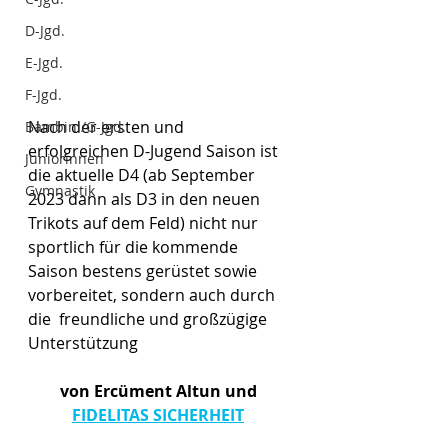
D-Jgd.
E-Jgd.
F-Jgd.
Nach der ersten und 
Bambini/G-Jgd.
erfolgreichen D-Jugend Saison ist 
Juniorinnen
die aktuelle D4 (ab September 
Gymnastik
2023 dann als D3 in den neuen 
Trikots auf dem Feld) nicht nur 
sportlich für die kommende 
Saison bestens gerüstet sowie 
vorbereitet, sondern auch durch 
die  freundliche und großzügige 
Unterstützung 
von Ercüment Altun und 
FIDELITAS SICHERHEIT