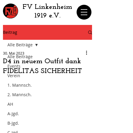
​FV Linkenheim
1919 e.V.
Beitrag
Alle Beiträge
30. Mai 2023
Alle Beiträge
D4 in neuem Outfit dank
Events
FIDELITAS SICHERHEIT
Verein
1. Mannsch.
2. Mannsch.
AH
A-Jgd.
B-Jgd.
C-Jgd.