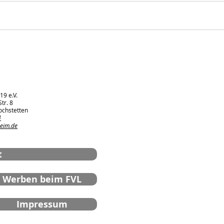
D1: Sieg im
Spa
Pokalviertelfinale
Tor
FVL
19 e.V.
tr. 8
ochstetten
4
heim.de
t
Werben beim FVL
Impressum