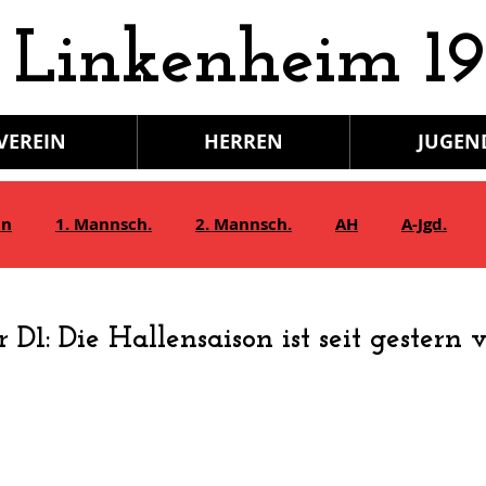
 Linkenheim 19
VEREIN
HERREN
JUGEN
in
1. Mannsch.
2. Mannsch.
AH
A-Jgd.
Bambini/G-Jgd.
Juniorinnen
Gymnastik
D1: Die Hallensaison ist seit gestern vor