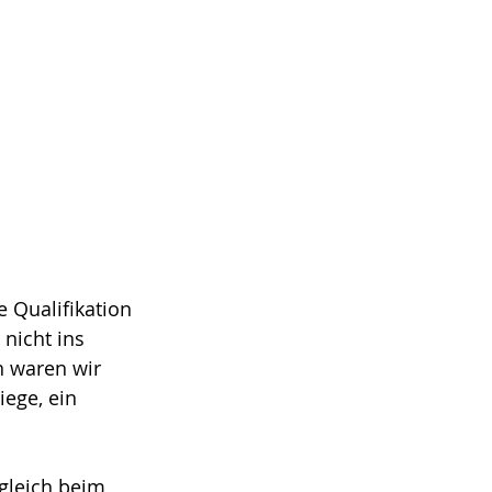
e Qualifikation 
nicht ins 
n waren wir 
iege, ein 
gleich beim 