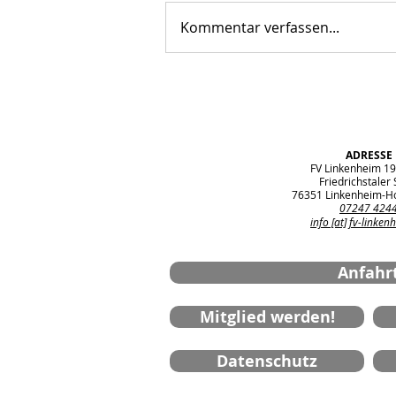
Kommentar verfassen...
D-Jugend: Spielersuche
ADRESSE
FV Linkenheim 19
Friedrichstaler S
76351 Linkenheim-H
07247 424
info [at] fv-linken
Anfahr
Mitglied werden!
Datenschutz