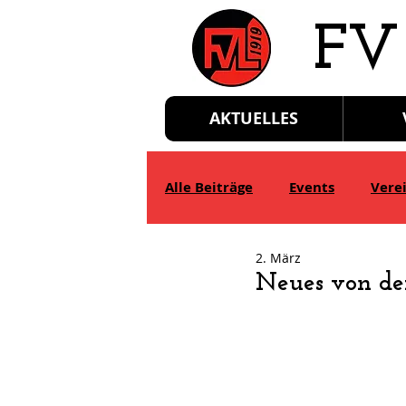
​FV
AKTUELLES
Alle Beiträge
Events
Vere
2. März
D-Jgd.
E-Jgd.
F-Jgd.
Neues von der 