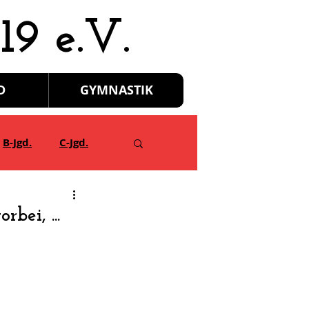
19 e.V.
D
GYMNASTIK
B-Jgd.
C-Jgd.
bei, ...