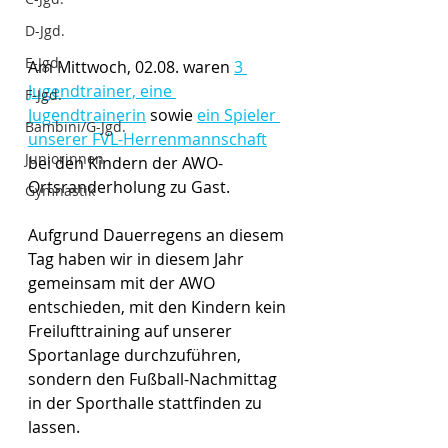
D-Jgd.
E-Jgd.
Am Mittwoch, 02.08. waren 
3 
Jugendtrainer, eine 
F-Jgd.
Jugendtrainerin
 sowie 
ein Spieler 
Bambini/G-Jgd.
unserer FVL-Herrenmannschaft
Juniorinnen
bei den Kindern der AWO-
Ortsranderholung zu Gast.
Gymnastik
Aufgrund Dauerregens an diesem 
Tag haben wir in diesem Jahr 
gemeinsam mit der AWO 
entschieden, mit den Kindern kein 
Freilufttraining auf unserer 
Sportanlage durchzuführen, 
sondern den Fußball-Nachmittag 
in der Sporthalle stattfinden zu 
lassen.