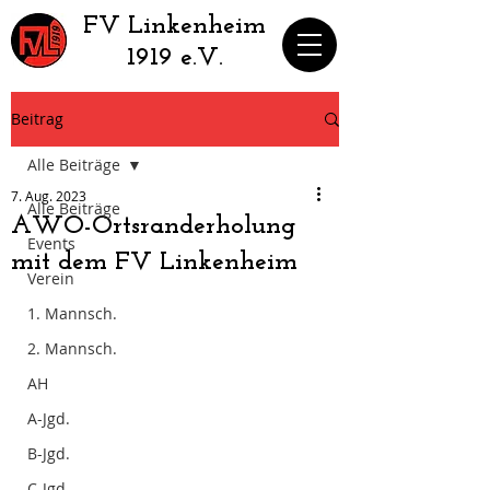
​FV Linkenheim
1919 e.V.
Beitrag
Alle Beiträge
7. Aug. 2023
Alle Beiträge
AWO-Ortsranderholung
Events
mit dem FV Linkenheim
Verein
1. Mannsch.
2. Mannsch.
AH
A-Jgd.
B-Jgd.
C-Jgd.