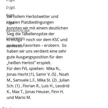
D-Jgd.
E-Jgd.
Bei tollem Herbstwetter und 
idealen Platzbedingungen 
F-Jgd.
konnten wir mit einem deutlichen 
Bambini/G-Jgd.
Sieg die Tabellenspitze der 
Juniorinnen
Kreisliga – noch vor dem KSC und 
anderen Favoriten – erobern.  So 
Gymnastik
haben wir uns verdient eine sehr 
gute Ausgangsposition für den 
„heißen Herbst“ erspielt.  
Für den FVL spielten:  Mika N., 
Jonas Hecht (1), Samir V. (5) , Noah 
M., Samuele L.F., Mika St. (2) , Julian 
Sch. (1) , Florian R., Luis H., Leodrid 
K., Max T., Jonas Heuser, Finn H. 
und Mario M. 