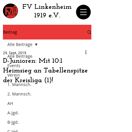
​FV Linkenheim
1919 e.V.
Beitrag
Alle Beiträge
29. Sept. 2019
Alle Beiträge
D-Junioren: Mit 10:1
Events
Heimsieg an Tabellenspitze
Verein
der Kreisliga (1)!
1. Mannsch.
2. Mannsch.
AH
A-Jgd.
B-Jgd.
C-Jgd.