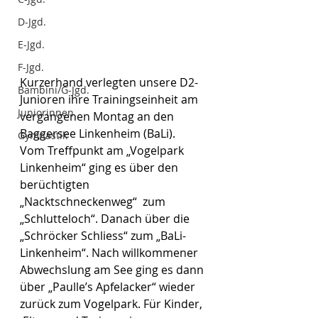
D-Jgd.
E-Jgd.
F-Jgd.
Kurzerhand verlegten unsere D2-
Bambini/G-Jgd.
Junioren ihre Trainingseinheit am 
Juniorinnen
vergangenen Montag an den 
Baggersee Linkenheim (BaLi).  
Gymnastik
Vom Treffpunkt am „Vogelpark 
Linkenheim“ ging es über den 
berüchtigten 
„Nacktschneckenweg“  zum 
„Schlutteloch“. Danach über die 
„Schröcker Schliess“ zum „BaLi-
Linkenheim“. Nach willkommener 
Abwechslung am See ging es dann 
über „Paulle’s Apfelacker“ wieder 
zurück zum Vogelpark. Für Kinder, 