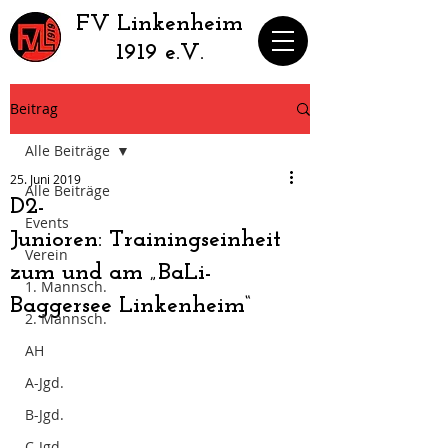
​FV Linkenheim
1919 e.V.
Beitrag
Alle Beiträge
25. Juni 2019
Alle Beiträge
D2-
Events
Junioren: Trainingseinheit
Verein
zum und am „BaLi-
1. Mannsch.
Baggersee Linkenheim“
2. Mannsch.
AH
A-Jgd.
B-Jgd.
C-Jgd.