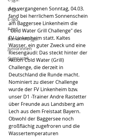
Am vergangenen Sonntag, 04.03. 
D-Jgd.
fand bei herrlichem Sonnenschein 
E-Jgd.
am Baggersee Linkenheim die 
F-Jgd.
"Cold Water Grill Challenge" des 
FV Linkenheim statt. Kaltes 
Bambini/G-Jgd.
Wasser, ein guter Zweck und eine 
Juniorinnen
Riesengaudi: Das steckt hinter der 
Gymnastik
Aktion Cold Water (Grill) 
Challenge, die derzeit in 
Deutschland die Runde macht. 
Nominiert zu dieser Challenge 
wurde der FV Linkenheim bzw. 
unser D1 -Trainer Andre Rastetter 
über Freunde aus Landsberg am 
Lech aus dem Freistaat Bayern. 
Obwohl der Baggersee noch 
großflächig zugefroren und die 
Wassertemperaturen 