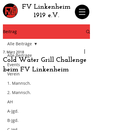
​FV Linkenheim
1919 e.V.
Beitrag
Alle Beiträge
7. März 2018
Alle Beiträge
Cold Water Grill Challenge
Events
beim FV Linkenheim
Verein
1. Mannsch.
2. Mannsch.
AH
A-Jgd.
B-Jgd.
C-Jgd.