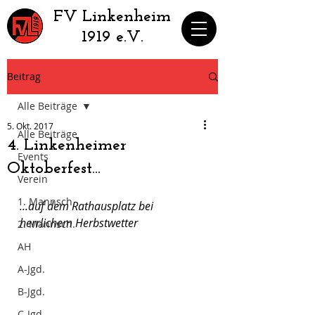
​FV Linkenheim
1919 e.V.
Beitrag
Alle Beiträge
5. Okt. 2017
Alle Beiträge
4. Linkenheimer
Events
Oktoberfest...
Verein
1. Mannsch.
...auf dem Rathausplatz bei 
herrlichem Herbstwetter
2. Mannsch.
AH
A-Jgd.
B-Jgd.
C-Jgd.