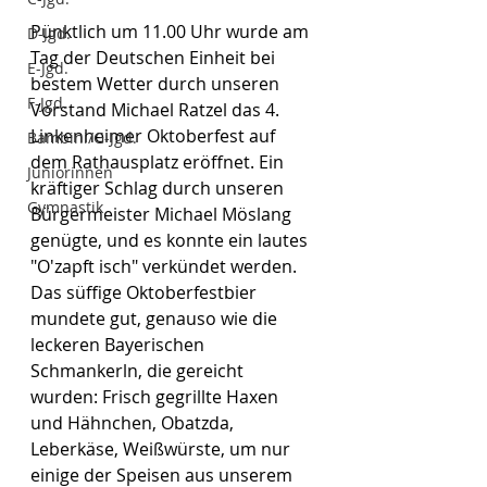
Pünktlich um 11.00 Uhr wurde am 
D-Jgd.
Tag der Deutschen Einheit bei 
E-Jgd.
bestem Wetter durch unseren 
F-Jgd.
Vorstand Michael Ratzel das 4. 
Linkenheimer Oktoberfest auf 
Bambini/G-Jgd.
dem Rathausplatz eröffnet. Ein 
Juniorinnen
kräftiger Schlag durch unseren 
Gymnastik
Bürgermeister Michael Möslang 
genügte, und es konnte ein lautes 
"O'zapft isch" verkündet werden. 
Das süffige Oktoberfestbier 
mundete gut, genauso wie die 
leckeren Bayerischen 
Schmankerln, die gereicht 
wurden: Frisch gegrillte Haxen 
und Hähnchen, Obatzda, 
Leberkäse, Weißwürste, um nur 
einige der Speisen aus unserem 