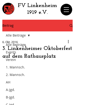
​FV Linkenheim
1919 e.V.
Beitrag
Alle Beiträge
6. Okt. 2016
Alle Beiträge
3. Linkenheimer Oktoberfest
Events
auf dem Rathausplatz
Verein
1. Mannsch.
2. Mannsch.
AH
A-Jgd.
B-Jgd.
C-Jgd.