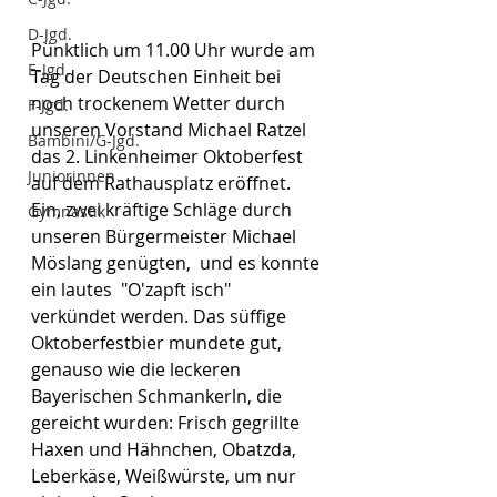
D-Jgd.
Pünktlich um 11.00 Uhr wurde am 
E-Jgd.
Tag der Deutschen Einheit bei 
noch trockenem Wetter durch 
F-Jgd.
unseren Vorstand Michael Ratzel 
Bambini/G-Jgd.
das 2. Linkenheimer Oktoberfest 
Juniorinnen
auf dem Rathausplatz eröffnet. 
Ein, zwei kräftige Schläge durch 
Gymnastik
unseren Bürgermeister Michael 
Möslang genügten,  und es konnte 
ein lautes  "O'zapft isch" 
verkündet werden. Das süffige 
Oktoberfestbier mundete gut, 
genauso wie die leckeren 
Bayerischen Schmankerln, die 
gereicht wurden: Frisch gegrillte 
Haxen und Hähnchen, Obatzda, 
Leberkäse, Weißwürste, um nur 