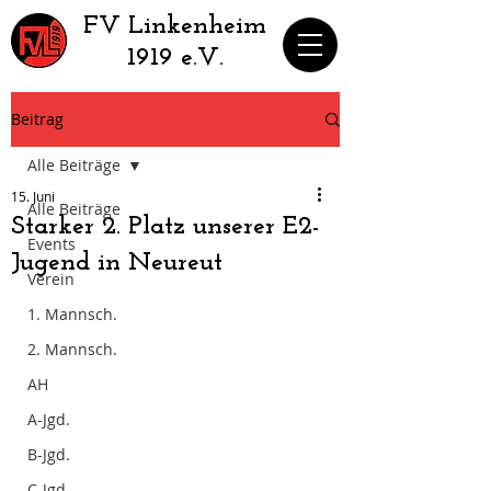
​FV Linkenheim
1919 e.V.
Beitrag
Alle Beiträge
15. Juni
Alle Beiträge
Starker 2. Platz unserer E2-
Events
Jugend in Neureut
Verein
1. Mannsch.
2. Mannsch.
AH
A-Jgd.
B-Jgd.
C-Jgd.