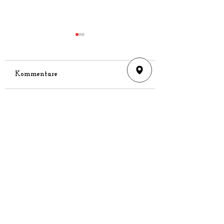
Kommentare
FVL Senioren –
FVL II - SG Karlsr
Kommentar verfassen...
Saisonabschluss am
4:4 (3:1)
31.05.2026 auf dem
Sportgelände
ADRESSE
FV Linkenheim 1919 e.V.
Friedrichstaler Str. 8
76351 Linkenheim-Hochstetten
07247 4244
info [at] fv-linkenheim.de