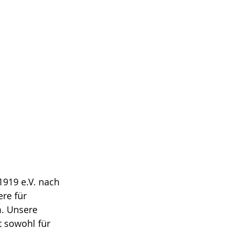
1919 e.V. nach 
re für 
m. Unsere 
 sowohl für 