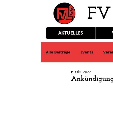
​FV
AKTUELLES
Alle Beiträge
Events
Vere
6. Okt. 2022
D-Jgd.
E-Jgd.
F-Jgd.
Ankündigung