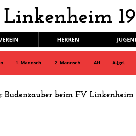
 Linkenheim 19
VEREIN
HERREN
JUGEN
in
1. Mannsch.
2. Mannsch.
AH
A-Jgd.
Bambini/G-Jgd.
Juniorinnen
Gymnastik
: Budenzauber beim FV Linkenheim