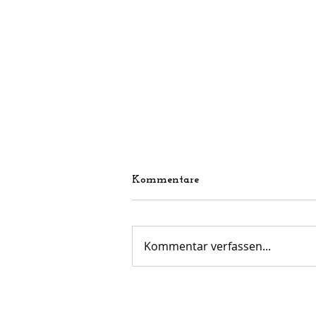
Kommentare
Kommentar verfassen...
Perfekter Abschluss vor der
Sommerpause – E1-Jugend
überzeugt beim Spielfest in