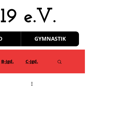
19 e.V.
D
GYMNASTIK
B-Jgd.
C-Jgd.