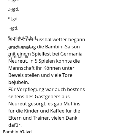
D-Jgd.
E-Jgd.
F-Jgd.
Bambini/G-Jgd.
Bei bestem Fussballwetter begann 
am Samstag die Bambini-Saison 
Juniorinnen
mit einem Spielfest bei Germania 
Gymnastik
Neureut. In 5 Spielen konnte die 
Mannschaft ihr Können unter 
Beweis stellen und viele Tore 
bejubeln.
Für Verpflegung war auch bestens 
seitens des Gastgebers aus 
Neureut gesorgt, es gab Muffins 
für die Kinder und Kaffee für die 
Eltern und Trainer, vielen Dank 
dafür.
Bambini/G-Jgd.