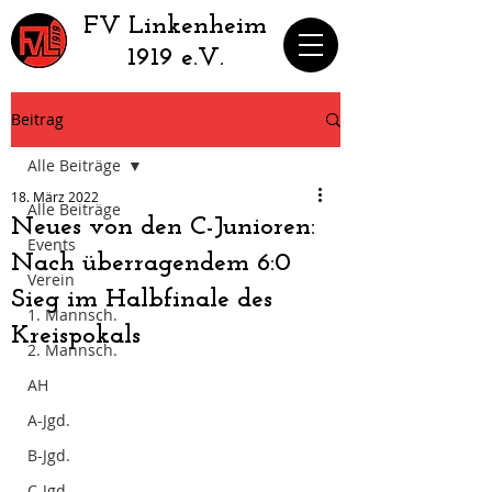
​FV Linkenheim
1919 e.V.
Beitrag
Alle Beiträge
18. März 2022
Alle Beiträge
Neues von den C-Junioren:
Events
Nach überragendem 6:0
Verein
Sieg im Halbfinale des
1. Mannsch.
Kreispokals
2. Mannsch.
AH
A-Jgd.
B-Jgd.
C-Jgd.