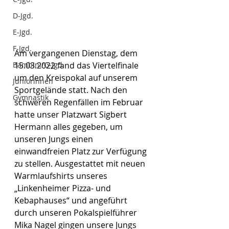
D-Jgd.
E-Jgd.
F-Jgd.
Am vergangenen Dienstag, dem 
15.03.2022 fand das Viertelfinale 
Bambini/G-Jgd.
um den Kreispokal auf unserem 
Juniorinnen
Sportgelände statt. Nach den 
Gymnastik
schweren Regenfällen im Februar 
hatte unser Platzwart Sigbert 
Hermann alles gegeben, um 
unseren Jungs einen 
einwandfreien Platz zur Verfügung 
zu stellen. Ausgestattet mit neuen 
Warmlaufshirts unseres 
„Linkenheimer Pizza- und 
Kebaphauses“ und angeführt 
durch unseren Pokalspielführer 
Mika Nagel gingen unsere Jungs 