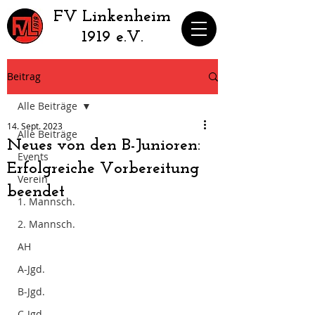
​FV Linkenheim
1919 e.V.
Beitrag
Alle Beiträge
14. Sept. 2023
Alle Beiträge
Neues von den B-Junioren:
Events
Erfolgreiche Vorbereitung
Verein
beendet
1. Mannsch.
2. Mannsch.
AH
A-Jgd.
B-Jgd.
C-Jgd.