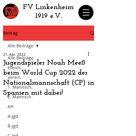
​FV Linkenheim
1919 e.V.
Beitrag
Alle Beiträge
21. Apr. 2022
Alle Beiträge
Jugendspieler Noah Meeß
Events
beim World Cup 2022 der
Verein
Nationalmannschaft (CP) in
1. Mannsch.
Spanien mit dabei!
2. Mannsch.
AH
A-Jgd.
B-Jgd.
C-Jgd.