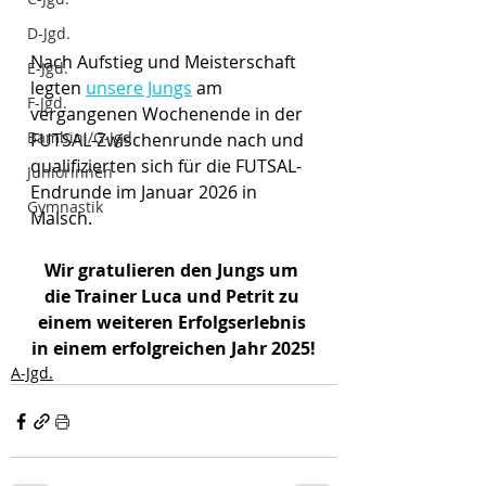
D-Jgd.
Nach Aufstieg und Meisterschaft 
E-Jgd.
legten 
unsere Jungs
 am 
F-Jgd.
vergangenen Wochenende in der 
Bambini/G-Jgd.
FUTSAL-Zwischenrunde nach und 
qualifizierten sich für die FUTSAL-
Juniorinnen
Endrunde im Januar 2026 in 
Gymnastik
Malsch.
Wir gratulieren den Jungs um 
die Trainer Luca und Petrit zu 
einem weiteren Erfolgserlebnis 
in einem erfolgreichen Jahr 2025!
A-Jgd.