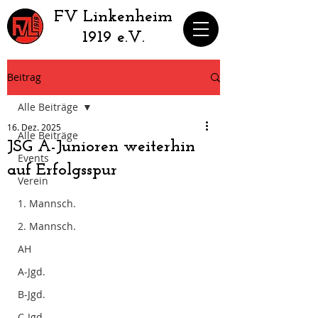
​FV Linkenheim
1919 e.V.
Beitrag
Alle Beiträge
16. Dez. 2025
Alle Beiträge
JSG A-Junioren weiterhin
Events
auf Erfolgsspur
Verein
1. Mannsch.
2. Mannsch.
AH
A-Jgd.
B-Jgd.
C-Jgd.