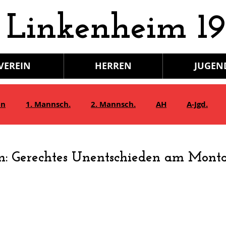
 Linkenheim 19
VEREIN
HERREN
JUGEN
in
1. Mannsch.
2. Mannsch.
AH
A-Jgd.
Bambini/G-Jgd.
Juniorinnen
Gymnastik
en: Gerechtes Unentschieden am Mon