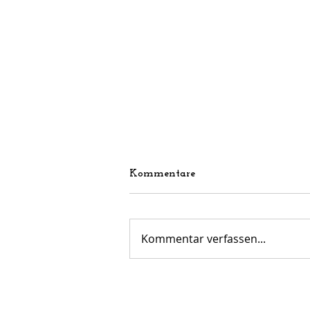
Kommentare
Kommentar verfassen...
JSG Nordwestliche Hardt A-
Junioren: Meisterfeier und
Saisonabschluss