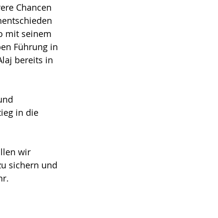
ere Chancen 
nentschieden 
o mit seinem 
pen Führung in 
aj bereits in 
und 
eg in die 
len wir 
zu sichern und 
hr.