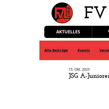
​FV
AKTUELLES
Alle Beiträge
Events
Vere
15. Okt. 2025
D-Jgd.
E-Jgd.
F-Jgd.
JSG A-Junior