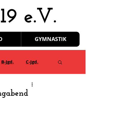
19 e.V.
D
GYMNASTIK
B-Jgd.
C-Jgd.
tagabend