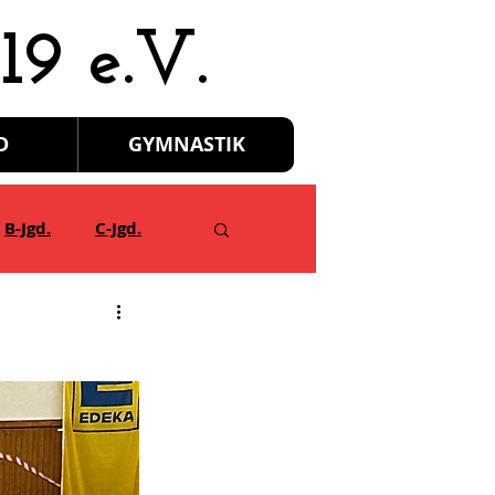
19 e.V.
D
GYMNASTIK
B-Jgd.
C-Jgd.