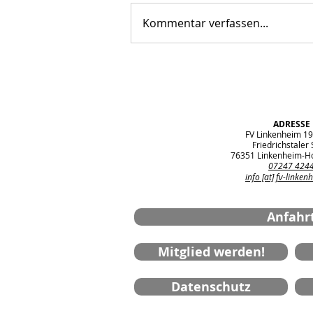
Kommentar verfassen...
JSG Nordwestliche Hardt A-
Junioren: Meisterfeier und
Saisonabschluss
ADRESSE
FV Linkenheim 19
Friedrichstaler S
76351 Linkenheim-H
07247 424
info [at] fv-linken
Anfahr
Mitglied werden!
Datenschutz