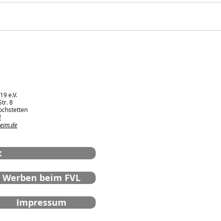
JSG A-Junioren:
JSG
Kreisligameister und
Juni
Landesligaaufsteiger
FVL 
19 e.V.
tr. 8
ochstetten
4
heim.de
t
Werben beim FVL
Impressum