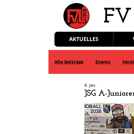
​FV
AKTUELLES
Alle Beiträge
Events
Vere
8. Jan.
D-Jgd.
E-Jgd.
F-Jgd.
JSG A-Juniore