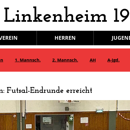
 Linkenheim 19
VEREIN
HERREN
JUGEN
in
1. Mannsch.
2. Mannsch.
AH
A-Jgd.
Bambini/G-Jgd.
Juniorinnen
Gymnastik
n: Futsal-Endrunde erreicht