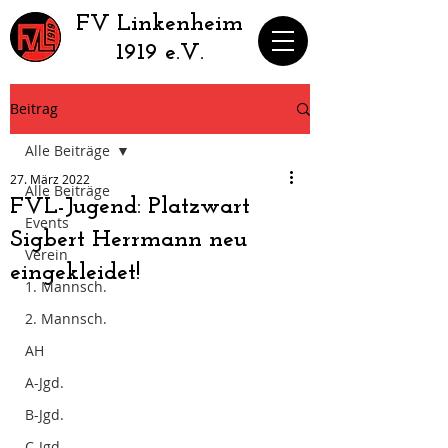
​FV Linkenheim
1919 e.V.
Beitrag
Alle Beiträge
27. März 2022
Alle Beiträge
FVL-Jugend: Platzwart
Events
Sigbert Herrmann neu
Verein
eingekleidet!
1. Mannsch.
2. Mannsch.
AH
A-Jgd.
B-Jgd.
C-Jgd.