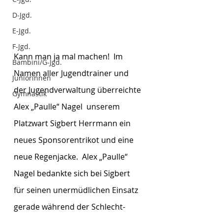
D-Jgd.
E-Jgd.
F-Jgd.
Kann man ja mal machen!  Im 
Bambini/G-Jgd.
Namen aller Jugendtrainer und 
Juniorinnen
der Jugendverwaltung überreichte 
Gymnastik
Alex „Paulle“ Nagel  unserem 
Platzwart Sigbert Herrmann ein 
neues Sponsorentrikot und eine 
neue Regenjacke.  Alex „Paulle“ 
Nagel bedankte sich bei Sigbert 
für seinen unermüdlichen Einsatz 
gerade während der Schlecht-