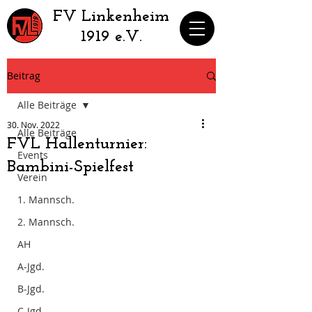
​FV Linkenheim
1919 e.V.
Beitrag
Alle Beiträge
30. Nov. 2022
Alle Beiträge
FVL Hallenturnier:
Events
Bambini-Spielfest
Verein
1. Mannsch.
2. Mannsch.
AH
A-Jgd.
B-Jgd.
C-Jgd.