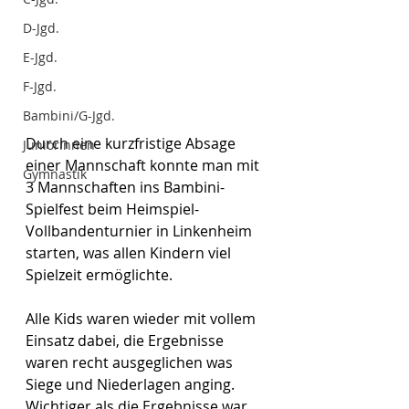
D-Jgd.
E-Jgd.
F-Jgd.
Bambini/G-Jgd.
Durch eine kurzfristige Absage 
Juniorinnen
einer Mannschaft konnte man mit 
Gymnastik
3 Mannschaften ins Bambini-
Spielfest beim Heimspiel-
Vollbandenturnier in Linkenheim 
starten, was allen Kindern viel 
Spielzeit ermöglichte.
Alle Kids waren wieder mit vollem 
Einsatz dabei, die Ergebnisse 
waren recht ausgeglichen was 
Siege und Niederlagen anging. 
Wichtiger als die Ergebnisse war 