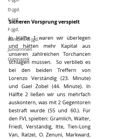
D-Jgd.
E-Jgd.
Sicheren Vorsprung verspielt
F-Jgd.
In Hälfte 1 waren wir überlegen 
Bambini/G-Jgd.
und hätten mehr Kapital aus 
Juniorinnen
unseren zahlreichen Torchancen 
Gymnastik
schlagen müssen.  So verblieb es 
bei den beiden Treffern von 
Lorenzo Verständig (23. Minute) 
und Gael Zobel (44. Minute). In 
Hälfte 2 ließen wir uns mehrfach 
auskontern, was mit 2 Gegentoren 
bestraft wurde (55 und 60.). Für 
den FVL spielten: Gramlich, Walter, 
Friedl, Verständig, Itte, Tien-Long 
Van, Ratzel, O. Zenuni, Markward, 