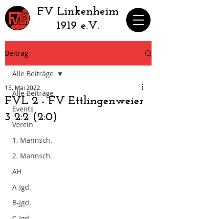
​FV Linkenheim
1919 e.V.
Beitrag
Alle Beiträge
15. Mai 2022
Alle Beiträge
FVL 2 - FV Ettlingenweier
Events
3 2:2 (2:0)
Verein
1. Mannsch.
2. Mannsch.
AH
A-Jgd.
B-Jgd.
C-Jgd.