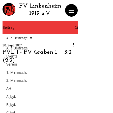
​FV Linkenheim
1919 e.V.
Beitrag
Alle Beiträge
30. Sept. 2024
Alle Beiträge
FVL 1 - FV Graben 1 5:2
Events
(2:2)
Verein
1. Mannsch.
2. Mannsch.
AH
A-Jgd.
B-Jgd.
C-Jgd.