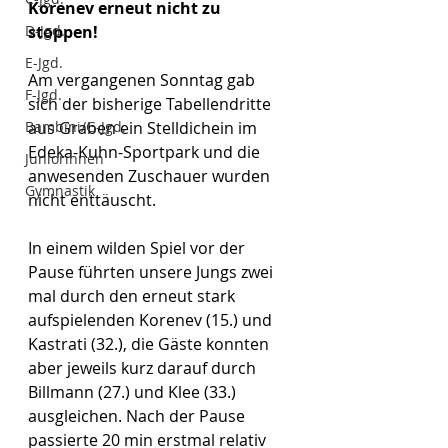
Korenev erneut nicht zu 
stoppen!
D-Jgd.
E-Jgd.
Am vergangenen Sonntag gab 
F-Jgd.
sich der bisherige Tabellendritte 
aus Graben ein Stelldichein im 
Bambini/G-Jgd.
Edeka-Kuhn-Sportpark und die 
Juniorinnen
anwesenden Zuschauer wurden 
Gymnastik
nicht enttäuscht.
In einem wilden Spiel vor der 
Pause führten unsere Jungs zwei 
mal durch den erneut stark 
aufspielenden Korenev (15.) und 
Kastrati (32.), die Gäste konnten 
aber jeweils kurz darauf durch 
Billmann (27.) und Klee (33.) 
ausgleichen. Nach der Pause 
passierte 20 min erstmal relativ 