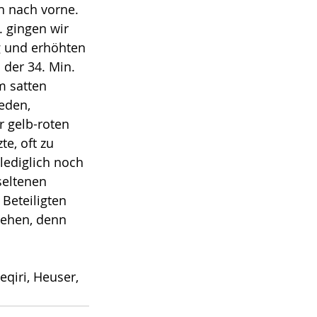
h nach vorne. 
. gingen wir 
 und erhöhten 
der 34. Min. 
m satten 
eden, 
r gelb-roten 
e, oft zu 
lediglich noch 
seltenen 
 Beteiligten 
gehen, denn 
qiri, Heuser, 