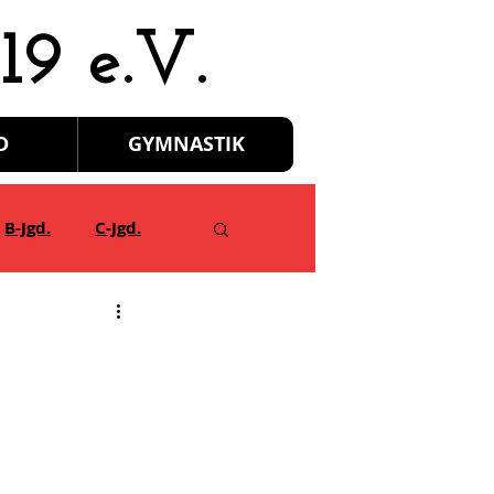
19 e.V.
D
GYMNASTIK
B-Jgd.
C-Jgd.