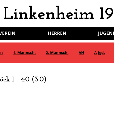
 Linkenheim 19
VEREIN
HERREN
JUGEN
in
1. Mannsch.
2. Mannsch.
AH
A-Jgd.
Bambini/G-Jgd.
Juniorinnen
Gymnastik
öck 1 4:0 (3:0)