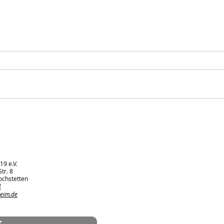
Perfekter Abschluss vor der
Rück
Sommerpause – E1-Jugend
Sais
überzeugt beim Spielfest in
Völkersbach
19 e.V.
tr. 8
ochstetten
4
heim.de
t