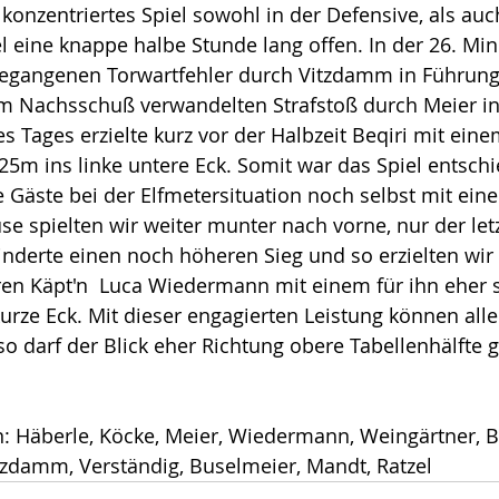
konzentriertes Spiel sowohl in der Defensive, als auc
el eine knappe halbe Stunde lang offen. In der 26. Min
egangenen Torwartfehler durch Vitzdamm in Führung
m Nachsschuß verwandelten Strafstoß durch Meier in 
s Tages erzielte kurz vor der Halbzeit Beqiri mit eine
25m ins linke untere Eck. Somit war das Spiel entschi
e Gäste bei der Elfmetersituation noch selbst mit eine
e spielten wir weiter munter nach vorne, nur der letzt
derte einen noch höheren Sieg und so erzielten wir 
ren Käpt'n  Luca Wiedermann mit einem für ihn eher 
kurze Eck. Mit dieser engagierten Leistung können alle
so darf der Blick eher Richtung obere Tabellenhälfte 
n: Häberle, Köcke, Meier, Wiedermann, Weingärtner, Be
itzdamm, Verständig, Buselmeier, Mandt, Ratzel