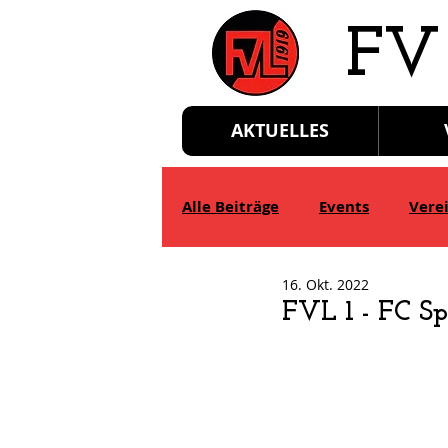
​FV
AKTUELLES
Alle Beiträge
Events
Vere
16. Okt. 2022
D-Jgd.
E-Jgd.
F-Jgd.
FVL 1 - FC Sp