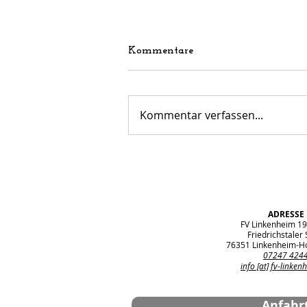
Kommentare
Kommentar verfassen...
Aus der Jugendabteilung:
AWO-Ortsranderholung
beim FV Linkenheim
ADRESSE
FV Linkenheim 19
Friedrichstaler S
76351 Linkenheim-H
07247 424
info [at] fv-linken
Anfahr