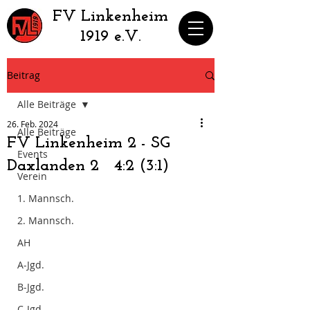
​FV Linkenheim
1919 e.V.
Beitrag
Alle Beiträge
26. Feb. 2024
Alle Beiträge
FV Linkenheim 2 - SG
Events
Daxlanden 2 4:2 (3:1)
Verein
1. Mannsch.
2. Mannsch.
AH
A-Jgd.
B-Jgd.
C-Jgd.