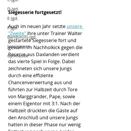
D-Jgd.
Siegesserie fortgesetzt!
E-Jgd.
Auch im neuen Jahr setzte 
unsere 
F-Jgd.
"Zweite"
 ihre unter Trainer Walter 
Bambini/G-Jgd.
gestartete Siegesserie fort und 
Juniorinnen
gewann im Nachholkick gegen die 
Reserve aus Daxlanden verdient 
Gymnastik
das vierte Spiel in Folge. Dabei 
zeichneten sich unsere Jungs 
durch eine effiziente 
Chancenverwertung aus und 
führten zur Halbzeit durch Tore 
von Marggrander, Pape, sowie 
einem Eigentor mit 3:1. Nach der 
Halbzeit drückten die Gäste auf 
den Anschluß und unsere Jungs 
hatten in dieser Phase nur wenig 