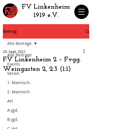
​FV Linkenheim
1919 e.V.
Beitrag
Alle Beiträge
20. Sept. 2021
Alle Beiträge
FV Linkenheim 2 – Fvgg.
Events
Weingarten 2​, ​2:3 (1:1)
Verein
1. Mannsch.
2. Mannsch.
AH
A-Jgd.
B-Jgd.
C-Jgd.