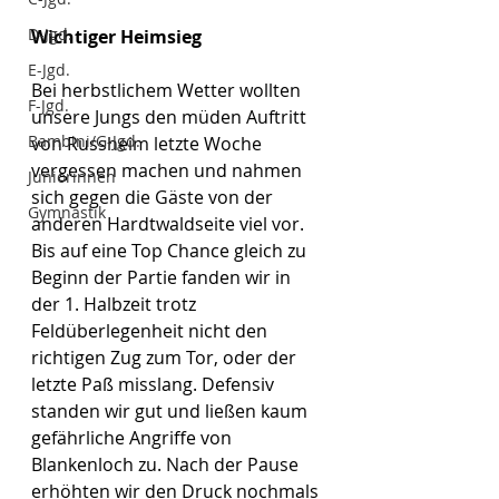
D-Jgd.
Wichtiger Heimsieg
E-Jgd.
Bei herbstlichem Wetter wollten 
F-Jgd.
unsere Jungs den müden Auftritt 
Bambini/G-Jgd.
von Russheim letzte Woche 
vergessen machen und nahmen 
Juniorinnen
sich gegen die Gäste von der 
Gymnastik
anderen Hardtwaldseite viel vor. 
Bis auf eine Top Chance gleich zu 
Beginn der Partie fanden wir in 
der 1. Halbzeit trotz 
Feldüberlegenheit nicht den 
richtigen Zug zum Tor, oder der 
letzte Paß misslang. Defensiv 
standen wir gut und ließen kaum 
gefährliche Angriffe von 
Blankenloch zu. Nach der Pause 
erhöhten wir den Druck nochmals 