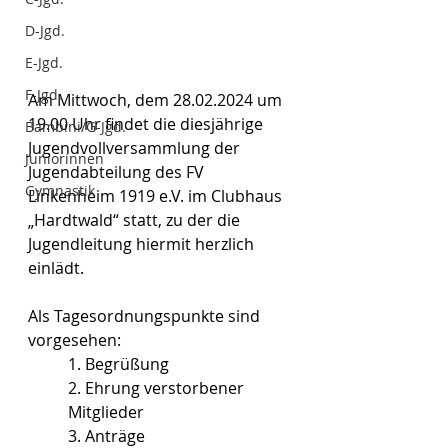
D-Jgd.
E-Jgd.
F-Jgd.
Am Mittwoch, dem 28.02.2024 um 
19.00 Uhr findet die diesjährige 
Bambini/G-Jgd.
Jugendvollversammlung der 
Juniorinnen
Jugendabteilung des FV 
Gymnastik
Linkenheim 1919 e.V. im Clubhaus 
„Hardtwald“ statt, zu der die 
Jugendleitung hiermit herzlich 
einlädt.
Als Tagesordnungspunkte sind 
vorgesehen:
1. Begrüßung
2. Ehrung verstorbener 
Mitglieder
3. Anträge