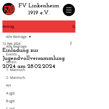
​FV Linkenheim
1919 e.V.
Beitrag
Alle Beiträge
12. Feb. 2024
Alle Beiträge
Einladung zur
Events
Jugendvollversammlung
Verein
2024 am 28.02.2024
1. Mannsch.
2. Mannsch.
AH
A-Jgd.
B-Jgd.
C-Jgd.