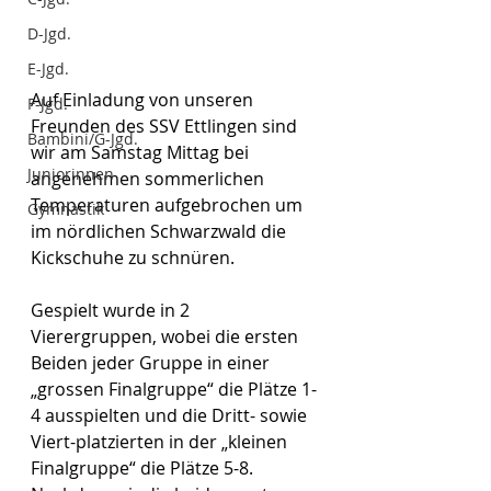
D-Jgd.
E-Jgd.
Auf Einladung von unseren 
F-Jgd.
Freunden des SSV Ettlingen sind 
Bambini/G-Jgd.
wir am Samstag Mittag bei 
Juniorinnen
angenehmen sommerlichen 
Temperaturen aufgebrochen um 
Gymnastik
im nördlichen Schwarzwald die 
Kickschuhe zu schnüren.
Gespielt wurde in 2 
Vierergruppen, wobei die ersten 
Beiden jeder Gruppe in einer 
„grossen Finalgruppe“ die Plätze 1-
4 ausspielten und die Dritt- sowie 
Viert-platzierten in der „kleinen 
Finalgruppe“ die Plätze 5-8. 