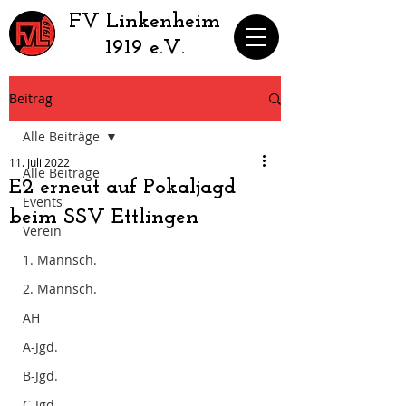
​FV Linkenheim
1919 e.V.
Beitrag
Alle Beiträge
11. Juli 2022
Alle Beiträge
E2 erneut auf Pokaljagd
Events
beim SSV Ettlingen
Verein
1. Mannsch.
2. Mannsch.
AH
A-Jgd.
B-Jgd.
C-Jgd.