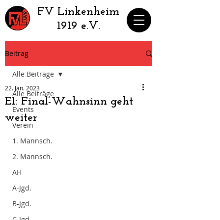
​FV Linkenheim
1919 e.V.
Beitrag
Alle Beiträge
22. Jan. 2023
Alle Beiträge
E1: Final-Wahnsinn geht
Events
weiter
Verein
1. Mannsch.
2. Mannsch.
AH
A-Jgd.
B-Jgd.
C-Jgd.