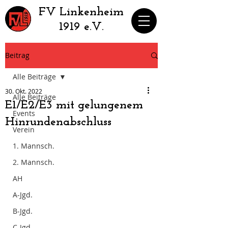
​FV Linkenheim
1919 e.V.
Beitrag
Alle Beiträge
30. Okt. 2022
Alle Beiträge
E1/E2/E3 mit gelungenem
Events
Hinrundenabschluss
Verein
1. Mannsch.
2. Mannsch.
AH
A-Jgd.
B-Jgd.
C-Jgd.