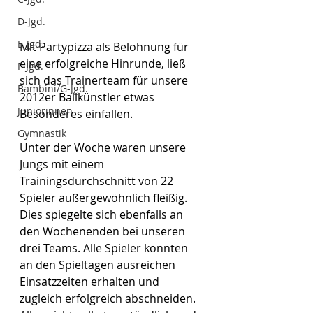
D-Jgd.
E-Jgd.
Mit Partypizza als Belohnung für 
eine erfolgreiche Hinrunde, ließ 
F-Jgd.
sich das Trainerteam für unsere 
Bambini/G-Jgd.
2012er Ballkünstler etwas 
Juniorinnen
Besonderes einfallen.
Gymnastik
Unter der Woche waren unsere 
Jungs mit einem 
Trainingsdurchschnitt von 22 
Spieler außergewöhnlich fleißig. 
Dies spiegelte sich ebenfalls an 
den Wochenenden bei unseren 
drei Teams. Alle Spieler konnten 
an den Spieltagen ausreichen 
Einsatzzeiten erhalten und 
zugleich erfolgreich abschneiden. 