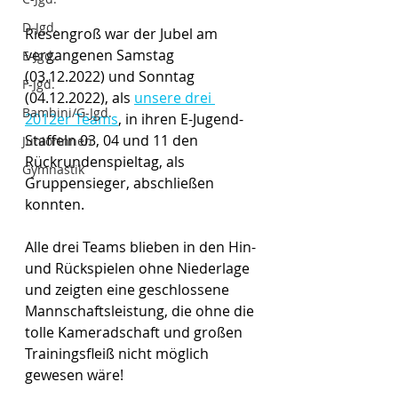
D-Jgd.
Riesengroß war der Jubel am 
vergangenen Samstag 
E-Jgd.
(03.12.2022) und Sonntag 
F-Jgd.
(04.12.2022), als 
unsere drei 
Bambini/G-Jgd.
2012er Teams
, in ihren E-Jugend-
Staffeln 03, 04 und 11 den 
Juniorinnen
Rückrundenspieltag, als 
Gymnastik
Gruppensieger, abschließen 
konnten.
Alle drei Teams blieben in den Hin- 
und Rückspielen ohne Niederlage 
und zeigten eine geschlossene 
Mannschaftsleistung, die ohne die 
tolle Kameradschaft und großen 
Trainingsfleiß nicht möglich 
gewesen wäre! 