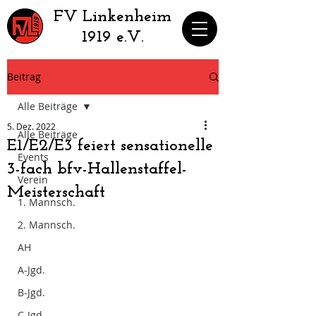
​FV Linkenheim
1919 e.V.
Beitrag
Alle Beiträge
5. Dez. 2022
Alle Beiträge
E1/E2/E3 feiert sensationelle
Events
3-fach bfv-Hallenstaffel-
Verein
Meisterschaft
1. Mannsch.
2. Mannsch.
AH
A-Jgd.
B-Jgd.
C-Jgd.