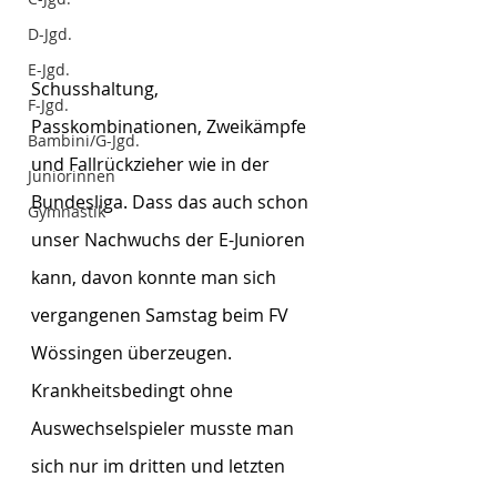
D-Jgd.
E-Jgd.
Schusshaltung, 
F-Jgd.
Passkombinationen, Zweikämpfe 
Bambini/G-Jgd.
und Fallrückzieher wie in der 
Juniorinnen
Bundesliga. Dass das auch schon 
Gymnastik
unser Nachwuchs der E-Junioren 
kann, davon konnte man sich 
vergangenen Samstag beim FV 
Wössingen überzeugen. 
Krankheitsbedingt ohne 
Auswechselspieler musste man 
sich nur im dritten und letzten 