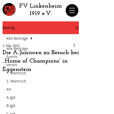
​FV Linkenheim
1919 e.V.
Beitrag
Alle Beiträge
2. Feb. 2022
Alle Beiträge
Die A-Junioren zu Besuch bei
Events
„Home of Champions“ in
Verein
Eggenstein
1. Mannsch.
2. Mannsch.
AH
A-Jgd.
B-Jgd.
C-Jgd.