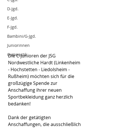
D-Jgd.
E-Jgd.
F-Jgd.
Bambini/G-Jgd.
Juniorinnen
Gymnastik
Die C-Junioren der JSG 
Nordwestliche Hardt (Linkenheim 
- Hochstetten - Liedolsheim - 
Rußheim) möchten sich für die 
großzügige Spende zur 
Anschaffung ihrer neuen 
Sportbekleidung ganz herzlich 
bedanken!
Dank der getätigten 
Anschaffungen, die ausschließlich 