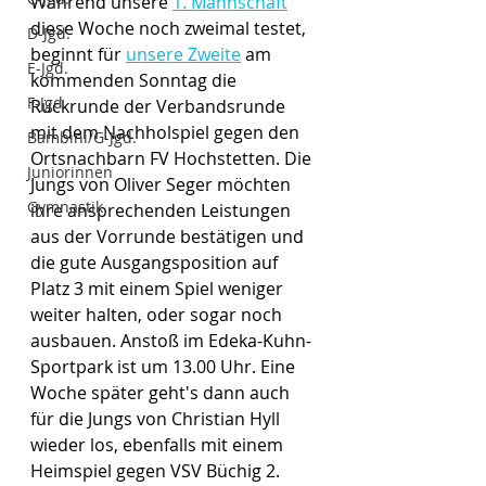
Während unsere 
1. Mannschaft
diese Woche noch zweimal testet, 
D-Jgd.
beginnt für 
unsere Zweite
 am 
E-Jgd.
kommenden Sonntag die 
F-Jgd.
Rückrunde der Verbandsrunde 
mit dem Nachholspiel gegen den 
Bambini/G-Jgd.
Ortsnachbarn FV Hochstetten. Die 
Juniorinnen
Jungs von Oliver Seger möchten 
Gymnastik
ihre ansprechenden Leistungen 
aus der Vorrunde bestätigen und 
die gute Ausgangsposition auf 
Platz 3 mit einem Spiel weniger 
weiter halten, oder sogar noch 
ausbauen. Anstoß im Edeka-Kuhn-
Sportpark ist um 13.00 Uhr. Eine 
Woche später geht's dann auch 
für die Jungs von Christian Hyll 
wieder los, ebenfalls mit einem 
Heimspiel gegen VSV Büchig 2. 