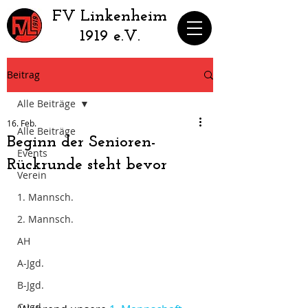
​FV Linkenheim
1919 e.V.
Beitrag
Alle Beiträge
16. Feb.
Alle Beiträge
Beginn der Senioren-
Events
Rückrunde steht bevor
Verein
1. Mannsch.
2. Mannsch.
AH
A-Jgd.
B-Jgd.
C-Jgd.