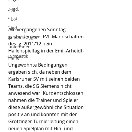
D-Jgd.
E-Jgd.
F-Jgd.
Am vergangenen Sonntag 
gastierten zwei FVL-Mannschaften 
Bambini/G-Jgd.
des Jg. 2011/12 beim 
Juniorinnen
Hallenspieltag in der Emil-Arheidt-
Gymnastik
Halle.
Ungewohnte Bedingungen 
ergaben sich, da neben dem 
Karlsruher SV mit seinen beiden 
Teams, die SG Siemens nicht 
anwesend war. Kurz entschlossen 
nahmen die Trainer und Spieler 
diese außergewöhnliche Situation 
positiv an und konnten mit der 
Grötzinger Turnierleitung einen 
neuen Spielplan mit Hin- und 