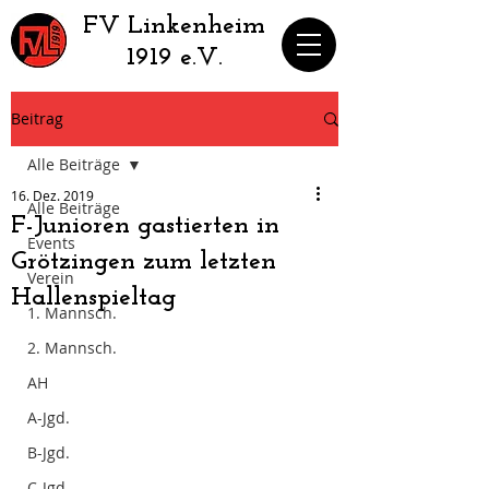
​FV Linkenheim
1919 e.V.
Beitrag
Alle Beiträge
16. Dez. 2019
Alle Beiträge
F-Junioren gastierten in
Events
Grötzingen zum letzten
Verein
Hallenspieltag
1. Mannsch.
2. Mannsch.
AH
A-Jgd.
B-Jgd.
C-Jgd.