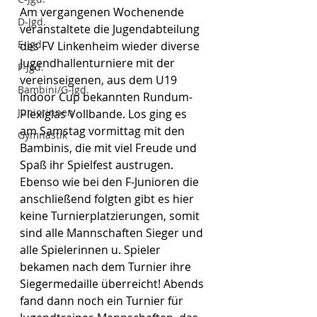
Am vergangenen Wochenende 
D-Jgd.
veranstaltete die Jugendabteilung 
E-Jgd.
des FV Linkenheim wieder diverse 
Jugendhallenturniere mit der 
F-Jgd.
vereinseigenen, aus dem U19 
Bambini/G-Jgd.
Indoor Cup bekannten Rundum-
Juniorinnen
Plexiglas Vollbande. Los ging es 
am Samstag vormittag mit den 
Gymnastik
Bambinis, die mit viel Freude und 
Spaß ihr Spielfest austrugen. 
Ebenso wie bei den F-Junioren die 
anschließend folgten gibt es hier 
keine Turnierplatzierungen, somit 
sind alle Mannschaften Sieger und 
alle Spielerinnen u. Spieler 
bekamen nach dem Turnier ihre  
Siegermedaille überreicht! Abends 
fand dann noch ein Turnier für 