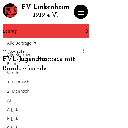
​FV Linkenheim
1919 e.V.
Beitrag
Alle Beiträge
11. Nov. 2019
Alle Beiträge
FVL-Jugendturniere mit
Events
Rundumbande!
Verein
1. Mannsch.
2. Mannsch.
AH
A-Jgd.
B-Jgd.
C-Jgd.