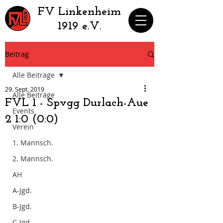
​FV Linkenheim
1919 e.V.
Beitrag
Alle Beiträge
29. Sept. 2019
Alle Beiträge
FVL 1 - Spvgg Durlach-Aue
Events
2 1:0 (0:0)
Verein
1. Mannsch.
2. Mannsch.
AH
A-Jgd.
B-Jgd.
C-Jgd.