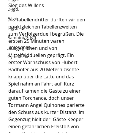
Sieg des Willens
D-Jgd.
E-Jgd.
Als Tabellendritter durften wir den 
punktgleichen Tabellenzweiten 
F-Jgd.
zum Verfolgerduell begrüßen. Die 
Bambini/G-Jgd.
ersten 25 Minuten waren 
Juniorinnen
ausgeglichen und von 
Mittelfeldduellen geprägt. Ein 
Gymnastik
erster Warnschuss von Hubert 
Badhofer aus 20 Metern zischte 
knapp über die Latte und das 
Spiel nahm an Fahrt auf. Kurz 
darauf kamen die Gäste zu einer 
guten Torchance, doch unser 
Tormann Angel Quinones parierte 
den Schuss aus kurzer Distanz. Im 
Gegenzug hielt der  Gäste-Keeper 
einen gefährlichen Freistoß von 