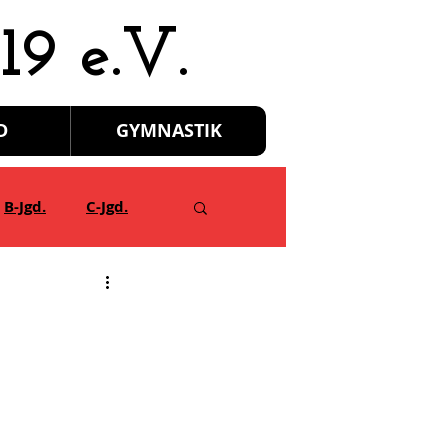
19 e.V.
D
GYMNASTIK
B-Jgd.
C-Jgd.