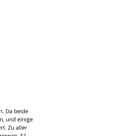
n. Da beide 
n, und einige 
t. Zu aller 
winnen. E1 