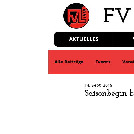
​FV
AKTUELLES
Alle Beiträge
Events
Vere
14. Sept. 2019
D-Jgd.
E-Jgd.
F-Jgd.
Saisonbegin b