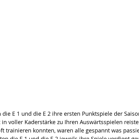
 die E 1 und die E 2 ihre ersten Punktspiele der Saiso
in voller Kaderstärke zu Ihren Auswärtsspielen reiste
ft trainieren konnten, waren alle gespannt was passier
n die E 1 und die E 2 jeweils ihre Spiele verdient ge