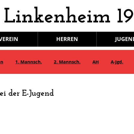
 Linkenheim 19
VEREIN
HERREN
JUGEN
in
1. Mannsch.
2. Mannsch.
AH
A-Jgd.
Bambini/G-Jgd.
Juniorinnen
Gymnastik
ei der E-Jugend